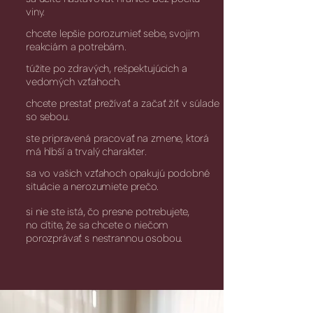
viny.
chcete lepšie porozumieť sebe, svojim
reakciám a potrebám.
túžite po zdravých, rešpektujúcich a
vedomých vzťahoch.
chcete prestať prežívať a začať žiť v súlade
so sebou.
ste pripravená pracovať na zmene, ktorá
má hlbší a trvalý charakter.
sa vo vašich vzťahoch opakujú podobné
situácie a nerozumiete prečo.
si nie ste istá, čo presne potrebujete,
no cítite, že sa chcete o niečom
porozprávať s nestrannou osobou.