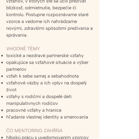
vzťahov, v ktorých ste sa učili prežívať
blízkosť, odmietnutie, bezpečie či
kontrolu. Postupne rozpoznávame staré
vzorce a vedome ich nahrádzame
novými, zdravšími spôsobmi prežívania a
správania.
VHODNÉ TÉMY
toxické a nezdravé partnerské vzťahy
opakujúce sa vzťahové situácie a výber
partnerov
vzťah k sebe samej a sebahodnota
vzťahové väzby a ich vplyv na dospelý
život
vzťahy s rodičmi a dospelé deti
manipulatívnych rodičov
pracovné vzťahy a hranice
hľadanie vlastnej identity a smerovania
ČO MENTORING ZAHŔŇA
hlbokú prácu s uvedomovaním vzorcov