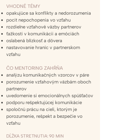
VHODNÉ TÉMY
opakujúce sa konflikty a nedorozumenia
pocit nepochopenia vo vzťahu
rozdielne vzťahové väzby partnerov
ťažkosti v komunikácii a emóciách
oslabená blízkosť a dôvera
nastavovanie hraníc v partnerskom
vzťahu
ČO MENTORING ZAHŔŇA
analýzu komunikačných vzorcov v páre
porozumenie vzťahovým väzbám oboch
partnerov
uvedomenie si emocionálnych spúšťačov
podporu rešpektujúcej komunikácie
spoločnú prácu na cieli, ktorým je
porozumenie, rešpekt a bezpečie vo
vzťahu
DĹŽKA STRETNUTIA: 90 MIN