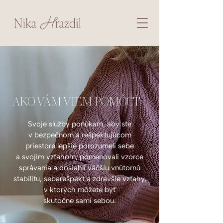
AKO VÁM VIEM POMÔCŤ
Svoje služby ponúkam, aby ste
v bezpečnom a rešpektujúcom
priestore lepšie porozumeli sebe
a svojim vzťahom, pomenovali vzorce
správania a dosiahli väčšiu vnútornú
stabilitu, sebarešpekt a zdravšie vzťahy,
v ktorých môžete byť
skutočne sami sebou.