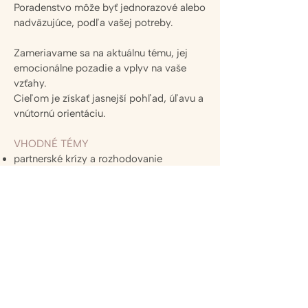
Poradenstvo môže byť jednorazové alebo
nadväzujúce, podľa vašej potreby.
Zameriavame sa na aktuálnu tému, jej
emocionálne pozadie a vplyv na vaše
vzťahy.
Cieľom je získať jasnejší pohľad, úľavu a
vnútornú orientáciu.
VHODNÉ TÉMY
partnerské krízy a rozhodovanie
toxické vzťahy a odchádzanie z nich
vzťah k sebe samej a vyčerpanie
vzťahy s deťmi a rodičmi
pracovné vzťahy a konflikty
pochopenie vlastných emócií a reakcií
ČO PORADENSTVO ZAHŔŇA
bezpečný a dôverný rozhovor
pomenovanie problému a jeho súvislostí