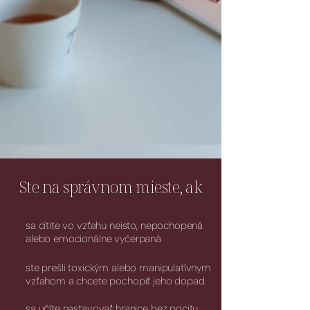
Ste na správnom mieste, ak
sa cítite vo vzťahu neisto, nepochopená
alebo emocionálne vyčerpaná
ste prešli toxickým alebo manipulatívnym
vzťahom a chcete pochopiť jeho dopad.
sa učíte nastavovať hranice bez pocitu