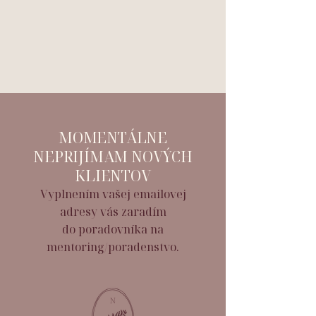
MOMENTÁLNE
NEPRIJÍMAM NOVÝCH
KLIENTOV
Vyplnením vašej emailovej
adresy vás zaradím
do poradovníka na
mentoring/poradenstvo.