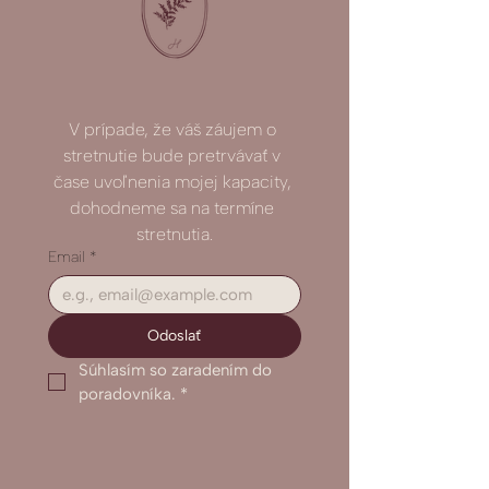
V prípade, že váš záujem o 
stretnutie bude pretrvávať v 
čase uvoľnenia mojej kapacity, 
dohodneme sa na termíne 
stretnutia.
Email
*
Odoslať
Súhlasím so zaradením do 
poradovníka.
*