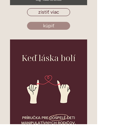
zistiť viac
kúpiť