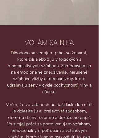
VOLÁM SA NIKA
Dlhodobo sa venujem práci so ženami,
ktoré žili alebo žijú v toxických a
manipulatívnych vzťahoch. Zameriavam sa
na emocionálne zneužívanie, narušené
vzťahové väzby a mechanizmy, ktoré
udržiavajú ženy v cykle pochybností, viny a
nádeje.
Verím, že vo vzťahoch nestačí lásku len cítiť.
Je dôležité ju aj prejavovať spôsobom,
ktorému druhý rozumie a dokáže ho prijať.
Vo svojej práci sa preto venujem vzťahom,
emocionálnym potrebám a vzťahovým
väzbám, ktoré zásadne ovplyvňujú to, ako