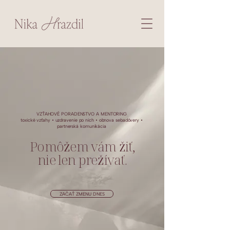
VZŤAHOVÉ PORADENSTVO A MENTORING
toxické vzťahy • uzdravenie po nich • obnova sebadôvery •
partnerská komunikácia
Pomôžem vám žiť,
nie len prežívať.
ZAČAŤ ZMENU DNES